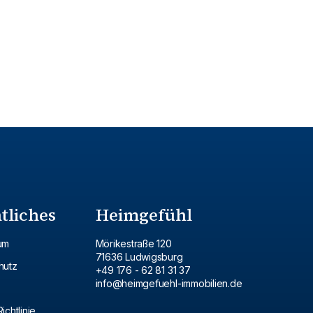
tliches
Heimgefühl
um
Mörikestraße 120
71636 Ludwigsburg
hutz
+49 176 - 62 81 31 37
info@heimgefuehl-immobilien.de
ichtlinie