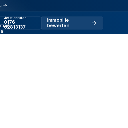
ar
Jetzt anrufen
Immobilie
0176
bewerten
62813137