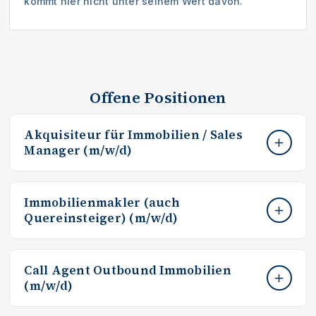
kommt hier nicht unter seinem Wert davon.
Offene Positionen
Akquisiteur für Immobilien / Sales
Manager (m/w/d)
Vollzeit · Raum Ludwigsburg · Quereinsteiger
Immobilienmakler (auch
willkommen
Quereinsteiger) (m/w/d)
Wir suchen dich, um neue Wohnimmobilien für den
Verkauf zu akquirieren — du verwandelst qualifizierte
Vollzeit · Raum Ludwigsburg · Quereinsteiger
Call Agent Outbound Immobilien
Leads in echte Verkaufsaufträge. Quereinsteiger mit
willkommen
(m/w/d)
Vertriebstalent sind ausdrücklich willkommen.
Wir suchen dich, um die Wohnimmobilien unserer