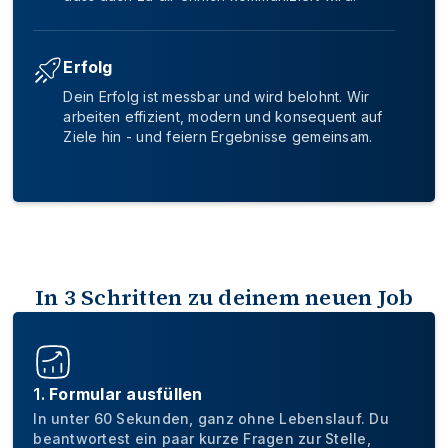
Viel Eigenverantwortung und gestalterischen
Hilfsbereites und hoch motiviertes Arbeitsumfeld
Hilfsbereites und hoch motiviertes Arbeitsumfeld
Freiraum
Kurze Entscheidungswege durch flache
Kurze Entscheidungswege durch flache
Helles, offenes Büro mit modernen Arbeitsplätzen
Erfolg
Hierarchien
Hierarchien
Hilfsbereites und hoch motiviertes Arbeitsumfeld
Dein Erfolg ist messbar und wird belohnt. Wir
arbeiten effizient, modern und konsequent auf
Kurze Entscheidungswege durch flache
Ziele hin - und feiern Ergebnisse gemeinsam.
In 60 Sekunden bewerben · ohne Lebenslauf
In 60 Sekunden bewerben · ohne Lebenslauf
Hierarchien
Jetzt bewerben
Jetzt bewerben
In 60 Sekunden bewerben · ohne Lebenslauf
Jetzt bewerben
In 3 Schritten zu deinem neuen Job
1.
Formular ausfüllen
In unter 60 Sekunden, ganz ohne Lebenslauf. Du
beantwortest ein paar kurze Fragen zur Stelle,